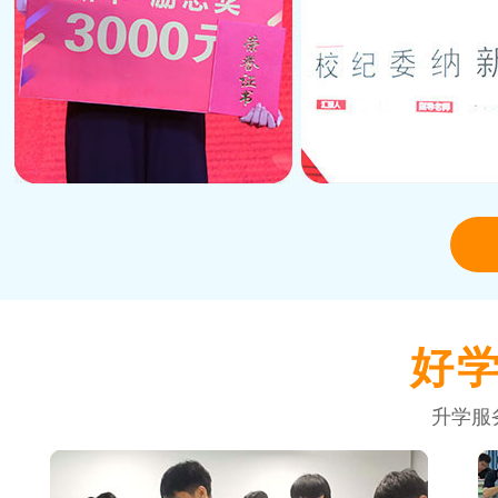
好
升学服